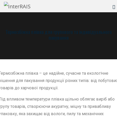
Термозбіжна плівка для групового та індивідуального
пакування
Термозбіжна плівка – це надійне, сучасне та екологічне
рішення для пакування продукції різних типів: від побутови
товарів до харчової продукції.
Під впливом температури плівка щільно облягає виріб або
групу товарів, створюючи акуратну, міцну та привабливу
упаковку, яка захищає від вологи, пилу та механічних