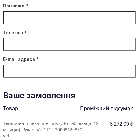
Прізвище
*
Телефон
*
E-mail адреса
*
Ваше замовлення
Товар
Проміжний підсумок
Теплична плівка Interrais (UF стабілізація 12
6 272,00
₴
місяців). Рукав п/е СТ12 3000*120*50
× 1