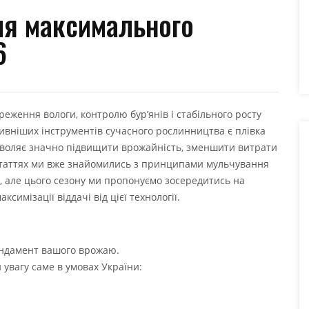
ля максимального
6
еження вологи, контролю бур’янів і стабільного росту
ивніших інструментів сучасного рослинництва є плівка
озволяє значно підвищити врожайність, зменшити витрати
 статтях ми вже знайомились з принципами мульчування
), але цього сезону ми пропонуємо зосередитись на
имізації віддачі від цієї технології.
ундамент вашого врожаю.
 увагу саме в умовах України: