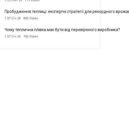
Пробудження теплиці: експертні стратегії для рекордного врож
07 Січ 26
885
Views
Чому теплична плівка має бути від перевіреного виробника?
07 Січ 26
766
Views