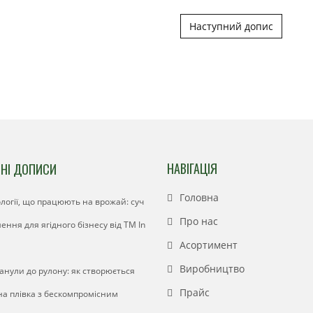
Наступний допис
НАВІГАЦІЯ
НІ ДОПИСИ
Головна
логії, що працюють на врожай: суч
Про нас
шення для ягідного бізнесу від ТМ In
Асортимент
Виробництво
ранули до рулону: як створюється
Прайс
а плівка з бескомпромісним