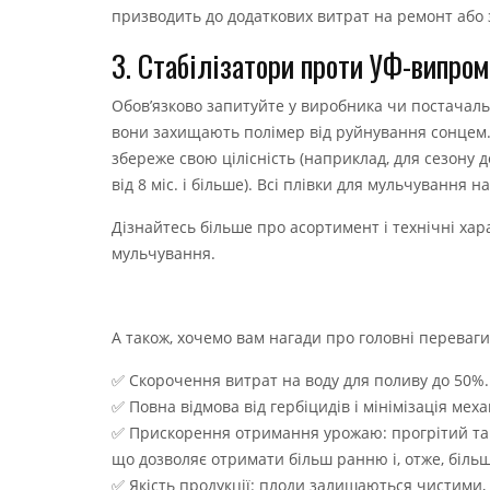
призводить до додаткових витрат на ремонт або 
3. Стабілізатори проти УФ-випром
Обов’язково запитуйте у виробника чи постачальн
вони захищають полімер від руйнування сонцем. 
збереже свою цілісність (наприклад, для сезону д
від 8 міс. і більше). Всі плівки для мульчування 
Дізнайтесь більше про асортимент і технічні ха
мульчування
.
А також, хочемо вам нагади про головні переваги 
✅ Скорочення витрат на воду для поливу до 50%.
✅ Повна відмова від гербіцидів і мінімізація мех
✅ Прискорення отримання урожаю: прогрітий та 
що дозволяє отримати більш ранню і, отже, біль
✅ Якість продукції: плоди залишаються чистими,