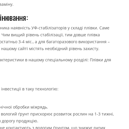
заміну.
інювання:
ика наявність УФ-стабілізаторів у складі плівки. Саме
Чим вищий рівень стабілізації, тим довше плівка
остатньо 3-4 міс., а для багаторазового використання –
на нашому сайті містять необхідний рівень захисту.
рактеристики в нашому спеціальному розділі:
Плівки для
інвестиції в таку технологію:
анічної обробки міжрядь.
вологий ґрунт прискорює розвиток рослин на 1-3 тижні,
ш дорогу продукцію.
 не контактують з вологим ґрунтом, що знижує ризик