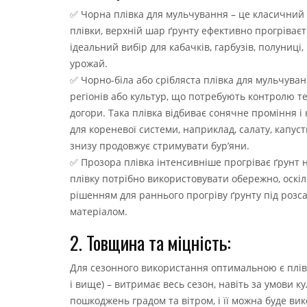
✅ Чорна плівка для мульчування – це класичний 
плівки, верхній шар ґрунту ефективно прогріваєт
ідеальний вибір для кабачків, гарбузів, полуниці,
урожай.
✅ Чорно-біла або срібляста плівка для мульчува
регіонів або культур, що потребують контролю т
догори. Така плівка відбиває сонячне проміння і
для кореневої системи, наприклад, салату, капуст
знизу продовжує стримувати бур’яни.
✅ Прозора плівка інтенсивніше прогріває ґрунт 
плівку потрібно використовувати обережно, оскі
рішенням для раннього прогріву ґрунту під розс
матеріалом.
2. Товщина та міцність:
Для сезонного використання оптимальною є плівк
і вище) – витримає весь сезон, навіть за умови к
пошкоджень градом та вітром, і її можна буде ви