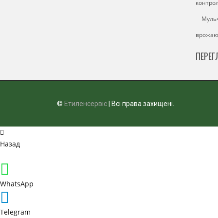
контрол
Мульч
врожаю 
ПЕРЕГ
©
Етиленсервіс
| Всі права захищені.
Назад
WhatsApp
Telegram