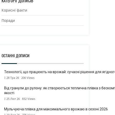
КАТЕГОРІЇ ДОПИСІВ
Корисні факти
Поради
ОСТАННІ ДОПИСИ
Технології, що працюють на врожай: сучасні рішення для ягідного
28 Тра 26
206
Views
Від гранули до рулону: як створюється теплична плівка з беско
якості
25 Лют 26
832
Views
Мульчуюча плівка для максимального врожаю в сезоні 2026
23 Лют 26
775
Views