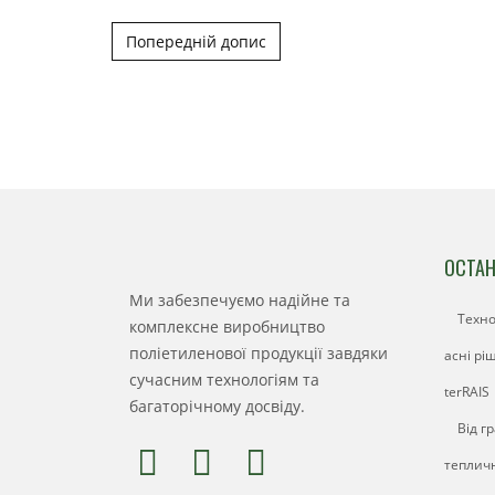
Post navigation
Попередній допис
ОСТАН
Ми забезпечуємо надійне та
Техно
комплексне виробництво
поліетиленової продукції завдяки
асні рі
сучасним технологіям та
terRAIS
багаторічному досвіду.
Від г
тепличн