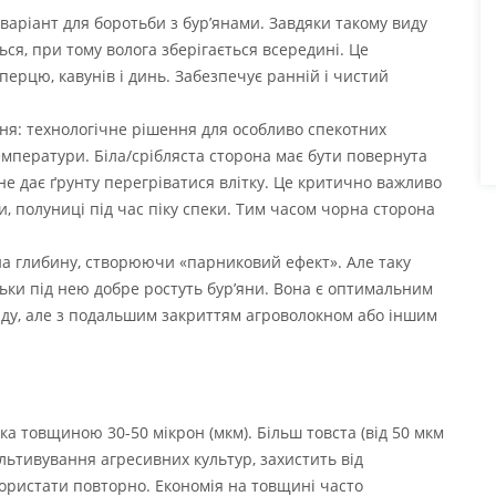
варіант для боротьби з бур’янами. Завдяки такому виду
ься, при тому волога зберігається всередині. Це
 перцю, кавунів і динь. Забезпечує ранній і чистий
ння: технологічне рішення для особливо спекотних
емператури. Біла/срібляста сторона має бути повернута
 не дає ґрунту перегріватися влітку. Це критично важливо
и, полуниці під час піку спеки. Тим часом чорна сторона
на глибину, створюючи «парниковий ефект». Але таку
льки під нею добре ростуть бур’яни. Вона є оптимальним
аду, але з подальшим закриттям агроволокном або іншим
а товщиною 30-50 мікрон (мкм). Більш товста (від 50 мкм
ультивування агресивних культур, захистить від
користати повторно. Економія на товщині часто